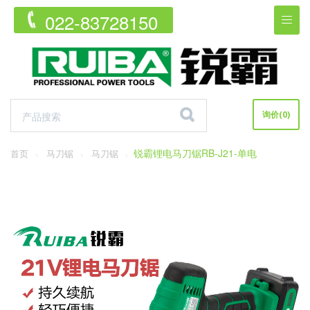
022-83728150


询价
(0)
锐霸锂电马刀锯RB-J21-单电
首页
马刀锯
马刀锯