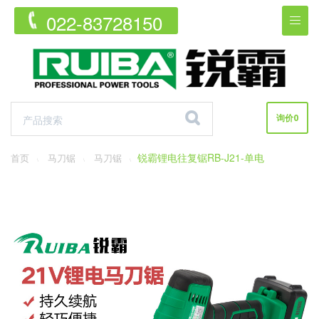
022-83728150


询价
0
锐霸锂电往复锯RB-J21-单电
首页
马刀锯
马刀锯